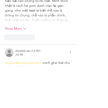
hiện đại nên không bị rối mắt. Mình thích 
nhất là cách họ gom danh mục lại gọn 
gàng, nhìn một lượt là biết chỗ nào là 
thông tin chung, chỗ nào là phần chính, 
khỏi phải mò lâu. Cuộn xuống vài đoạn là…
Show More
Like
Reply
elsiebre.we.r1.6.921
Jul 06
https://keonhacai5.com/
 mình ghé thử cho 
biết vì thấy bạn bè nói qua, kiểu vào xem 
giao diện thôi. Ấn tượng đầu là trang chia 
khối nội dung khá mạch lạc, nhìn lướt là 
biết đang ở phần nào chứ không bị dồn 
chữ. Mình có bấm vào bài Girona vs 
Athletic Bilbao (03h00 ngày 05/11) thì thấy 
tiêu đề để nổi bật, bên dưới trình bày theo 
đoạn ngắn nên đọc nhanh cũng nắm ý. 
Phần kèo/tỉ lệ họ để…