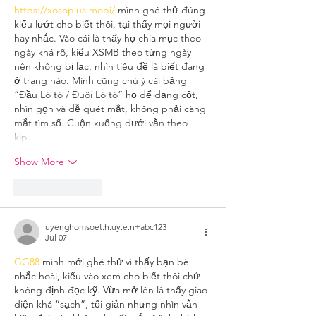
https://xosoplus.mobi/
 mình ghé thử đúng 
kiểu lướt cho biết thôi, tại thấy mọi người 
hay nhắc. Vào cái là thấy họ chia mục theo 
ngày khá rõ, kiểu XSMB theo từng ngày 
nên không bị lạc, nhìn tiêu đề là biết đang 
ở trang nào. Mình cũng chú ý cái bảng 
“Đầu Lô tô / Đuôi Lô tô” họ để dạng cột, 
nhìn gọn và dễ quét mắt, không phải căng 
mắt tìm số. Cuộn xuống dưới vẫn theo 
kịp…
Show More
Like
Reply
uyenghomsoet.h.uy.e.n+abc123
Jul 07
GG88
 mình mới ghé thử vì thấy bạn bè 
nhắc hoài, kiểu vào xem cho biết thôi chứ 
không định đọc kỹ. Vừa mở lên là thấy giao 
diện khá “sạch”, tối giản nhưng nhìn vẫn 