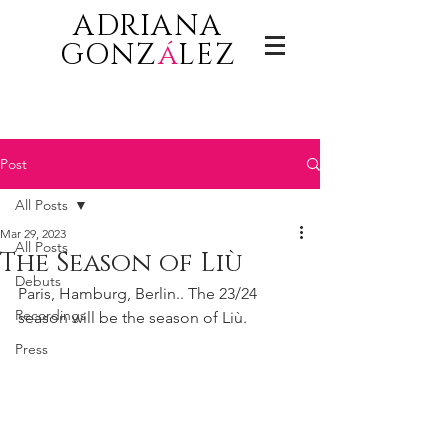
ADRIANA
GONZ
á
LEZ
Post
All Posts
Mar 29, 2023
All Posts
The Season of Liù
Debuts
Paris, Hamburg, Berlin.. The 23/24 
Recordings
season will be the season of Liù. 
Press