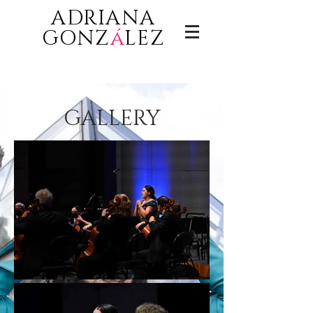
ADRIANA
GONZ
á
LEZ
GALLERY